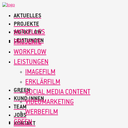
AKTUELLES
PROJEKTE
AKTUELLES
WORKFLOW
LEISTUNGEN
PROJEKTE
WORKFLOW
LEISTUNGEN
IMAGEFILM
ERKLÄRFILM
GREEN
SOCIAL MEDIA CONTENT
KUND:INNEN
VIDEOMARKETING
TEAM
WERBEFILM
JOBS
GREEN
KONTAKT