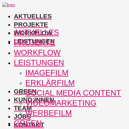
AKTUELLES
PROJEKTE
AKTUELLES
WORKFLOW
LEISTUNGEN
PROJEKTE
WORKFLOW
LEISTUNGEN
IMAGEFILM
ERKLÄRFILM
GREEN
SOCIAL MEDIA CONTENT
KUND:INNEN
VIDEOMARKETING
TEAM
WERBEFILM
JOBS
GREEN
KONTAKT